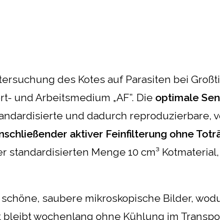
tersuchung des Kotes auf Parasiten bei Großt
ort- und Arbeitsmedium „AF”. Die
optimale Sens
tandardisierte und dadurch reproduzierbare, 
anschließender aktiver Feinfilterung ohne Tot
der standardisierten Menge 10 cm³ Kotmateria
schöne, saubere mikroskopische Bilder, wodur
ot bleibt wochenlang ohne Kühlung im Trans