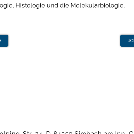
logie, Histologie und die Molekularbiologie.
D
G
olping-Str. 34, D-84359 Simbach am Inn,