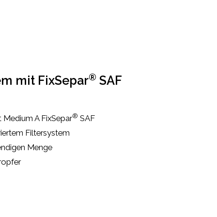
®
m mit FixSepar
SAF
®
it Medium A FixSepar
SAF
riertem Filtersystem
endigen Menge
ropfer