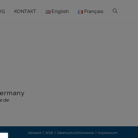
OG
KONTAKT
English
Français
 Germany
r.de
Versand
AGB
Datenschutzhinweise
Impressum