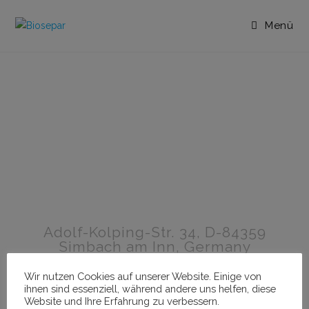
Menü
Adolf-Kolping-Str. 34, D-84359
Simbach am Inn, Germany
+49 (0)8571 602 8997
Wir nutzen Cookies auf unserer Website. Einige von
ihnen sind essenziell, während andere uns helfen, diese
+49 (0)8571 602 8999
Website und Ihre Erfahrung zu verbessern.