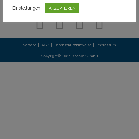
info@biosepar.de
Einstellungen
AKZEPTIEREN
Versand
AGB
Datenschutzhinweise
Impressum
Copyright© 2026 Biosepar GmbH